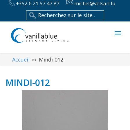
+352 6 21 57 47 87
michel@vblsarl.lu
Toggl
naviga
Accueil
Mindi-012
>>
MINDI-012