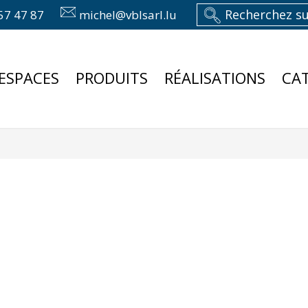
57 47 87
michel@vblsarl.lu
ESPACES
PRODUITS
RÉALISATIONS
CA