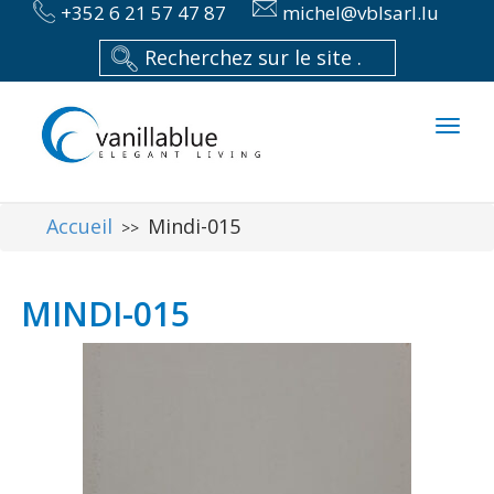
+352 6 21 57 47 87
michel@vblsarl.lu
Toggl
naviga
Accueil
Mindi-015
>>
MINDI-015