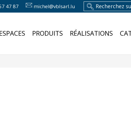
57 47 87
michel@vblsarl.lu
ESPACES
PRODUITS
RÉALISATIONS
CA