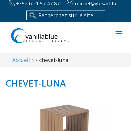
+352 6 21 57 47 87
michel@vblsarl.lu
Toggl
naviga
Accueil
chevet-luna
>>
CHEVET-LUNA