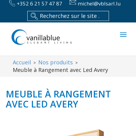
+352 6 21 57 47 87
michel@vblsarl.lu
Toggl
naviga
Accueil
Nos produits
>
>
Meuble à Rangement avec Led Avery
MEUBLE À RANGEMENT
AVEC LED AVERY