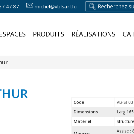
57 47 87
michel@vblsarl.lu
ESPACES
PRODUITS
RÉALISATIONS
CA
hur
RTHUR
Code
VB-SF03
Dimensions
Larg 165
Matériel
Structur
Assise :
Mousse