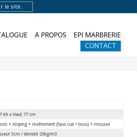
TALOGUE
A PROPOS
EPI MARBRERIE
CONTACT
of 69 x Haut 77 cm
bois + striping + revêtement (faux cuir / tissu) + mousse
isseur 5cm / densité 20kg/m3