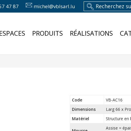
57 47 87
michel@vblsarl.lu
ESPACES
PRODUITS
RÉALISATIONS
CA
Code
VB-AC16
Dimensions
Larg 66 x Pr
Matériel
Structure en 
Assise = épa
Mousse