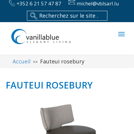
+352 6 21 57 47 87
michel@vblsarl.lu
Toggl
naviga
Accueil
Fauteui rosebury
>>
FAUTEUI ROSEBURY