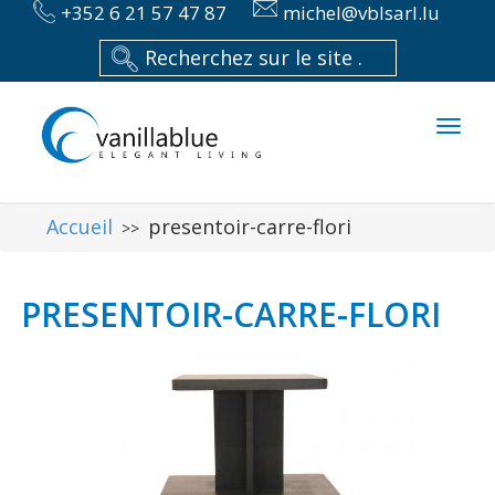
+352 6 21 57 47 87
michel@vblsarl.lu
Toggl
naviga
Accueil
presentoir-carre-flori
>>
PRESENTOIR-CARRE-FLORI