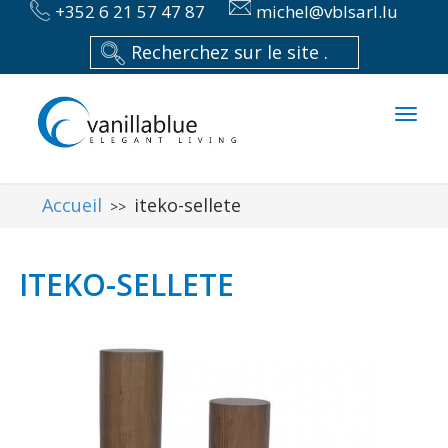
+352 6 21 57 47 87
michel@vblsarl.lu
Toggl
naviga
Accueil
iteko-sellete
>>
ITEKO-SELLETE