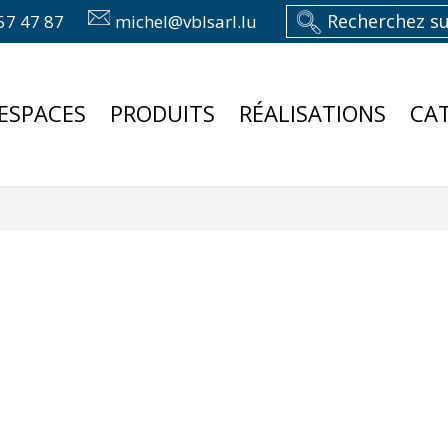
57 47 87
michel@vblsarl.lu
ESPACES
PRODUITS
RÉALISATIONS
CA