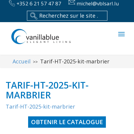
+352 6 21 57 47 87
michel@vblsarl.lu
Toggl
naviga
Accueil
Tarif-HT-2025-kit-marbrier
>>
TARIF-HT-2025-KIT-
MARBRIER
Tarif-HT-2025-kit-marbrier
OBTENIR LE CATALOGUE