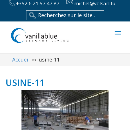
+352 6 21 57 47 87
michel@vblsarl.lu
Toggl
naviga
Accueil
usine-11
>>
USINE-11