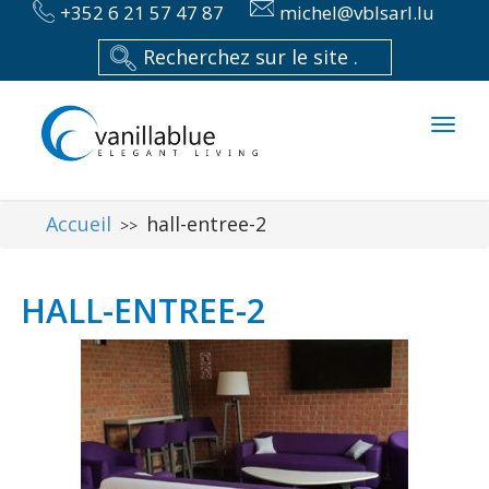
+352 6 21 57 47 87
michel@vblsarl.lu
Toggl
naviga
Accueil
hall-entree-2
>>
HALL-ENTREE-2