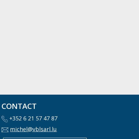
CONTACT
+352 6 21 57 47 87
michel@vblsarl.lu