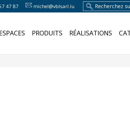
57 47 87
michel@vblsarl.lu
ESPACES
PRODUITS
RÉALISATIONS
CA