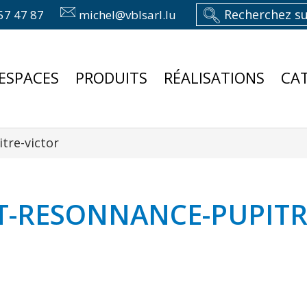
57 47 87
michel@vblsarl.lu
ESPACES
PRODUITS
RÉALISATIONS
CA
tre-victor
T-RESONNANCE-PUPITR