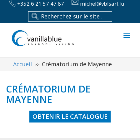
+352 6 21 57 47 87
michel@vblsarl.lu
Toggl
naviga
Accueil
Crématorium de Mayenne
>>
CRÉMATORIUM DE
MAYENNE
OBTENIR LE CATALOGUE