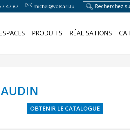
57 47 87
michel@vblsarl.lu
ESPACES
PRODUITS
RÉALISATIONS
CA
UAUDIN
OBTENIR LE CATALOGUE