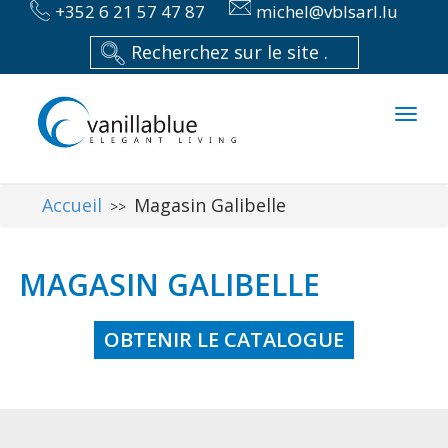
+352 6 21 57 47 87
michel@vblsarl.lu
Toggl
naviga
Accueil
Magasin Galibelle
>>
MAGASIN GALIBELLE
OBTENIR LE CATALOGUE