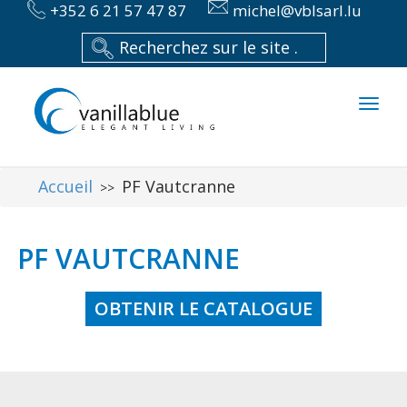
+352 6 21 57 47 87
michel@vblsarl.lu
Toggl
naviga
Accueil
PF Vautcranne
>>
PF VAUTCRANNE
OBTENIR LE CATALOGUE