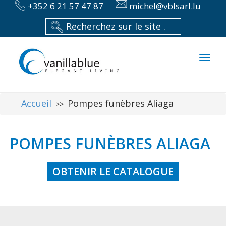
+352 6 21 57 47 87
michel@vblsarl.lu
Toggl
naviga
Accueil
Pompes funèbres Aliaga
>>
POMPES FUNÈBRES ALIAGA
OBTENIR LE CATALOGUE