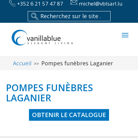
+352 6 21 57 47 87
michel@vblsarl.lu
Toggl
naviga
Accueil
Pompes funèbres Laganier
>>
POMPES FUNÈBRES
LAGANIER
OBTENIR LE CATALOGUE