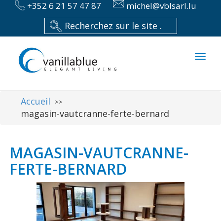
+352 6 21 57 47 87
michel@vblsarl.lu
Toggl
naviga
Accueil
>>
magasin-vautcranne-ferte-bernard
MAGASIN-VAUTCRANNE-
FERTE-BERNARD