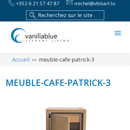
+352 6 21 57 47 87
michel@vblsarl.lu
Toggl
naviga
Accueil
meuble-cafe-patrick-3
>>
MEUBLE-CAFE-PATRICK-3