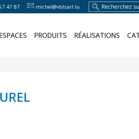
57 47 87
michel@vblsarl.lu
ESPACES
PRODUITS
RÉALISATIONS
CA
TUREL