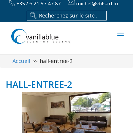
+352 6 21 57 47 87
michel@vblsarl.lu
Toggl
naviga
Accueil
hall-entree-2
>>
HALL-ENTREE-2