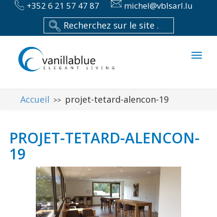
+352 6 21 57 47 87
michel@vblsarl.lu
Toggl
naviga
Accueil
projet-tetard-alencon-19
>>
PROJET-TETARD-ALENCON-
19