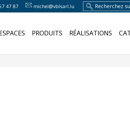
57 47 87
michel@vblsarl.lu
ESPACES
PRODUITS
RÉALISATIONS
CA