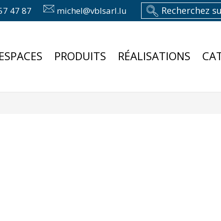
57 47 87
michel@vblsarl.lu
ESPACES
PRODUITS
RÉALISATIONS
CA