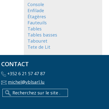
Console
Enfilade
Étagères
Fauteuils
Tables
Tables basses
Tabouret
Tete de Lit
CONTACT
+352 6 21 57 47 87
michel@vblsarl.lu