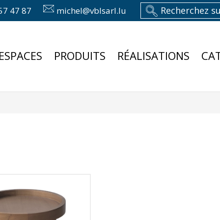
57 47 87
michel@vblsarl.lu
ESPACES
PRODUITS
RÉALISATIONS
CA