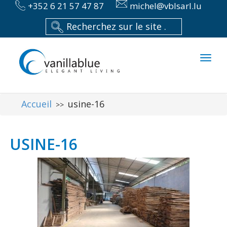
+352 6 21 57 47 87
michel@vblsarl.lu
Toggl
naviga
Accueil
usine-16
>>
USINE-16