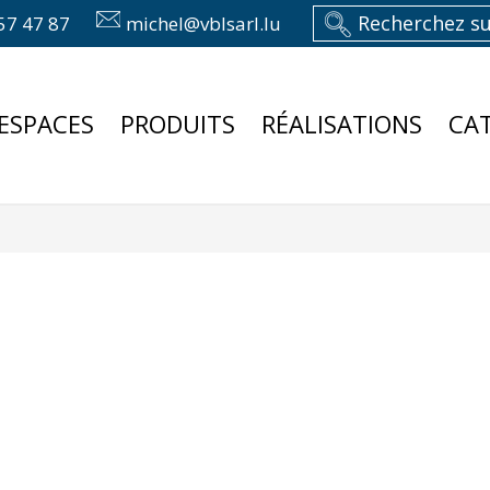
57 47 87
michel@vblsarl.lu
ESPACES
PRODUITS
RÉALISATIONS
CA