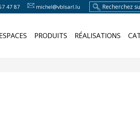
57 47 87
michel@vblsarl.lu
ESPACES
PRODUITS
RÉALISATIONS
CA