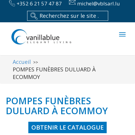
+352 6 21 57 47 87
michel@vblsarl.lu
Toggl
naviga
Accueil
>>
POMPES FUNÈBRES DULUARD À
ECOMMOY
POMPES FUNÈBRES
DULUARD À ECOMMOY
OBTENIR LE CATALOGUE