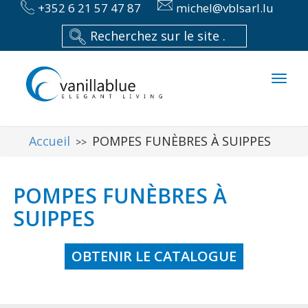
+352 6 21 57 47 87
michel@vblsarl.lu
Toggl
naviga
Accueil
POMPES FUNÈBRES À SUIPPES
>>
POMPES FUNÈBRES À
SUIPPES
OBTENIR LE CATALOGUE