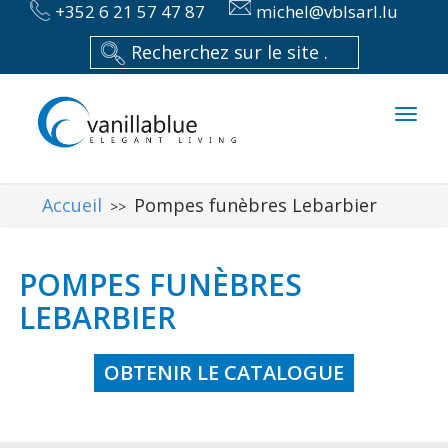
+352 6 21 57 47 87
michel@vblsarl.lu
Toggl
naviga
Accueil
Pompes funèbres Lebarbier
>>
POMPES FUNÈBRES
LEBARBIER
OBTENIR LE CATALOGUE