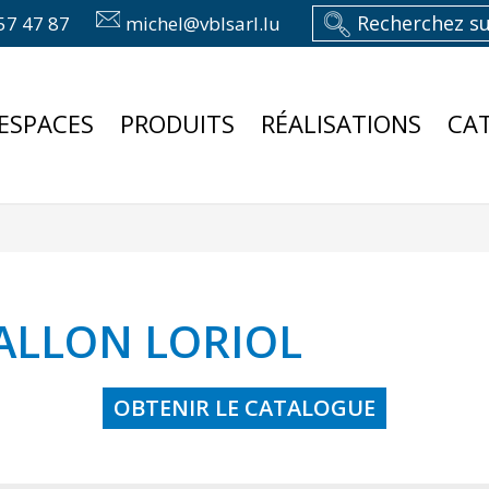
57 47 87
michel@vblsarl.lu
ESPACES
PRODUITS
RÉALISATIONS
CA
ALLON LORIOL
OBTENIR LE CATALOGUE