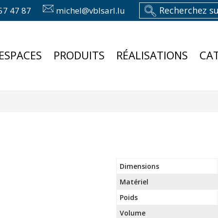
57 47 87
michel@vblsarl.lu
ESPACES
PRODUITS
RÉALISATIONS
CA
Dimensions
Matériel
Poids
Volume