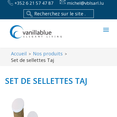
+352 6 21 57 47 87
michel@vblsarl.lu
Toggl
naviga
Accueil
Nos produits
>
>
Set de sellettes Taj
SET DE SELLETTES TAJ